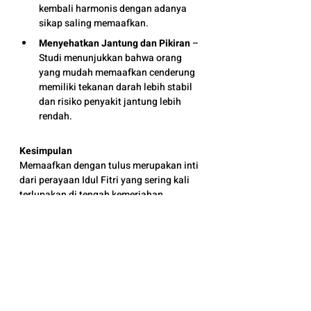
kembali harmonis dengan adanya 
sikap saling memaafkan.
Menyehatkan Jantung dan Pikiran
 – 
Studi menunjukkan bahwa orang 
yang mudah memaafkan cenderung 
memiliki tekanan darah lebih stabil 
dan risiko penyakit jantung lebih 
rendah.
Kesimpulan
Memaafkan dengan tulus merupakan inti 
dari perayaan Idul Fitri yang sering kali 
terlupakan di tengah kemeriahan 
Lebaran. Dengan memahami makna 
memaafkan dan berlatih melakukannya, 
kita tidak hanya membersihkan diri 
secara lahiriah, tetapi juga secara 
batiniah. Jadikan Idul Fitri sebagai 
momentum untuk menghapus dendam, 
memperbaiki hubungan, dan menjalani 