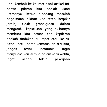
Jadi kembali ke kalimat awal artikel ini, 
bahwa pikiran kita adalah kunci 
utamanya, ketika dihadang masalah 
bagaimana pikiran kita tetap berpikir 
jernih, tidak grasa-grasu dalam 
mengambil keputusan, yang akibatnya 
membuat kita cemas dan kepikiran 
apakah tindakan itu tepat atau keliru. 
Kenali betul batas kemampuan diri kita, 
jangan terlalu berambisi ingin 
menyelesaikan semua dalam satu waktu, 
ingat setiap fokus pekerjaan 
membutuhkan energi. 
Lalu, bagaimana mensiasati dan 
menghindari situasi stress? setidaknya 
ada 3 hal sederhana yang bisa lakukan 
untuk bisa mengurangi dan menangani 
stress:
1. Sharing dengan orang lain.