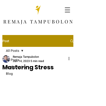
R E M A J A T A M P U B O L O N
Post
All Posts
Remaja Tampubolon
All Posts
Jun 14, 2023
5 min read
Mastering Stress
Books Review
Blog