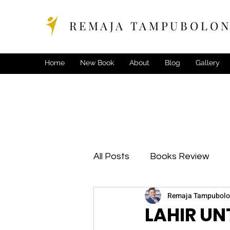
R E M A J A T A M P U B O L O N
Home
New Book
About
Blog
Gallery
All Posts
Books Review
Remaja Tampubol
LAHIR UN