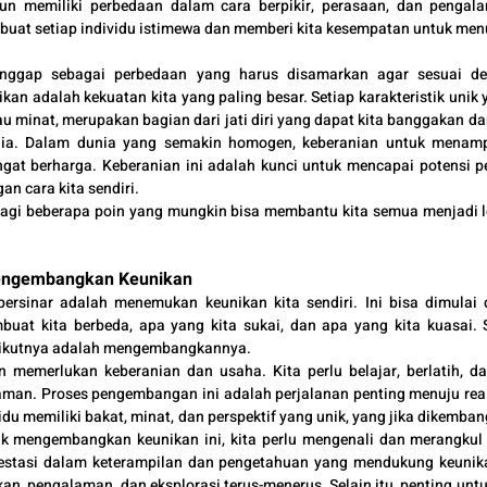
un memiliki perbedaan dalam cara berpikir, perasaan, dan pengala
uat setiap individu istimewa dan memberi kita kesempatan untuk menu
ianggap sebagai perbedaan yang harus disamarkan agar sesuai d
n adalah kekuatan kita yang paling besar. Setiap karakteristik unik yan
atau minat, merupakan bagian dari jati diri yang dapat kita banggakan d
nia. Dalam dunia yang semakin homogen, keberanian untuk menampil
gat berharga. Keberanian ini adalah kunci untuk mencapai potensi pe
an cara kita sendiri.
rbagi beberapa poin yang mungkin bisa membantu kita semua menjadi l
engembangkan Keunikan
rsinar adalah menemukan keunikan kita sendiri. Ini bisa dimulai den
uat kita berbeda, apa yang kita sukai, dan apa yang kita kuasai.
erikutnya adalah mengembangkannya.
emerlukan keberanian dan usaha. Kita perlu belajar, berlatih, da
aman. Proses pengembangan ini adalah perjalanan penting menuju real
ividu memiliki bakat, minat, dan perspektif yang unik, yang jika dikemba
uk mengembangkan keunikan ini, kita perlu mengenali dan merangku
nvestasi dalam keterampilan dan pengetahuan yang mendukung keunikan 
an, pengalaman, dan eksplorasi terus-menerus. Selain itu, penting untuk