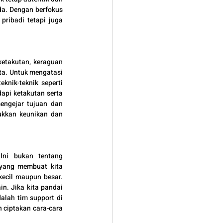
a. Dengan berfokus 
ribadi tetapi juga 
etakutan, keraguan 
ta. Untuk mengatasi 
nik-teknik seperti 
api ketakutan serta 
ngejar tujuan dan 
ukkan keunikan dan 
Ini bukan tentang 
yang membuat kita 
kecil maupun besar. 
n. Jika kita pandai 
lah tim support di 
 ciptakan cara-cara 