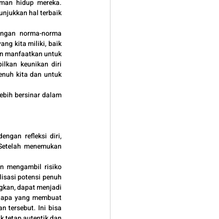
man hidup mereka. 
njukkan hal terbaik 
engan norma-norma 
g kita miliki, baik 
an manfaatkan untuk 
kan keunikan diri 
nuh kita dan untuk 
ebih bersinar dalam 
gan refleksi diri, 
 Setelah menemukan 
n mengambil risiko 
isasi potensi penuh 
ngkan, dapat menjadi 
l apa yang membuat 
tersebut. Ini bisa 
 tetap autentik dan 