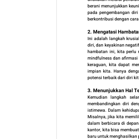
berani menunjukkan keuni
pada pengembangan diri d
berkontribusi dengan cara 
2. Mengatasi Hambatan
Ini adalah langkah krusi
diri, dan keyakinan negat
hambatan ini, kita perl
mindfulness dan afirmasi 
keraguan, kita dapat me
impian kita. Hanya denga
potensi terbaik dari diri 
3. Menunjukkan Hal Ter
Kemudian langkah selan
membandingkan diri den
istimewa. Dalam kehidupan
Misalnya, jika kita memil
dalam berbicara di depan
kantor, kita bisa membuat
baru untuk menghasilkan 