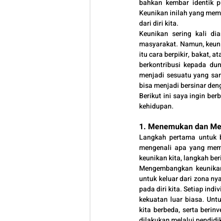
bahkan kembar identik p
Keunikan inilah yang memb
dari diri kita.
Keunikan sering kali d
masyarakat. Namun, keunika
itu cara berpikir, bakat, 
berkontribusi kepada du
menjadi sesuatu yang san
bisa menjadi bersinar deng
Berikut ini saya ingin be
kehidupan.
1. Menemukan dan M
Langkah pertama untuk be
mengenali apa yang memb
keunikan kita, langkah b
Mengembangkan keunikan m
untuk keluar dari zona ny
pada diri kita. Setiap ind
kekuatan luar biasa. Unt
kita berbeda, serta beri
dilakukan melalui pendidik