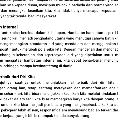
kan kita kepada dunia, meskipun mungkin berbeda dari norma yang ad
an merangkul keunikan kita, kita tidak hanya mencapai kepuasan p
yang tak ternilai bagi masyarakat.
 Internal 
al untuk bisa bersinar dalam kehidupan. Hambatan-hambatan seperti k
if sering kali menjadi penghalang utama yang menutupi cahaya batin ki
u mengembangkan kesadaran diri yang mendalam dan menggunakan tek
positif untuk merubah pola pikir kita. Dengan mengenali dan menghad
mbangun keberanian dan kepercayaan diri yang diperlukan untuk me
n mengatasi hambatan internal ini, kita dapat benar-benar menunj
kita, sehingga mampu bersinar terang di dunia.
baik dari Diri Kita
jutnya, saatnya untuk menunjukkan hal terbaik dari diri kita. 
gan orang lain, tetapi tentang merayakan dan memanfaatkan apa 
 sehari-hari, kita bisa menunjukkan keunikan kita melalui tindakan 
iki bakat dalam seni, kita bisa membagikan karya kita dengan orang lai
 umum, kita bisa menjadi pembicara yang menginspirasi. Jika kita ada
 pekerjaan lebih efisien, responsif dalam mendukung bagian terkait dan
pekerjaan yang lebih berdampak kepada banyak orang.