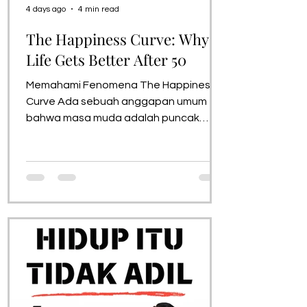
4 days ago
4 min read
The Happiness Curve: Why
Life Gets Better After 50
Memahami Fenomena The Happiness
Curve Ada sebuah anggapan umum
bahwa masa muda adalah puncak
kebahagiaan manusia, dan seiring
bertambahnya usia, kualitas hidup
akan merosot. Namun, jurnalis dan
peneliti Jonathan Rauch melalui
bukunya, The Happiness Curve: Why
Life Gets Better After 50, mematahkan
persepsi tersebut. Berdasarkan riset
multidisiplin dari ranah ekonomi,
psikologi, hingga neurosains yang
dilakukan di berbagai negara,
kebahagiaan manusia ternyata