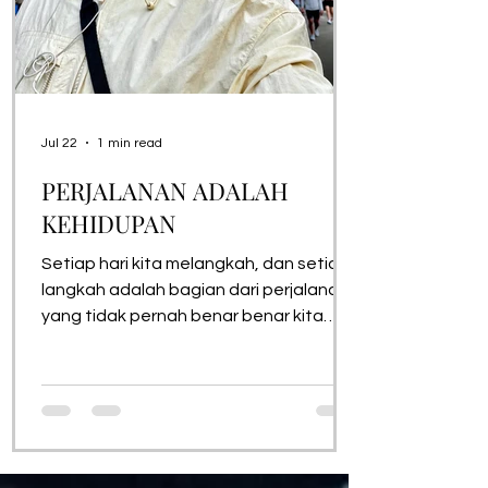
Jul 22
1 min read
PERJALANAN ADALAH
KEHIDUPAN
Setiap hari kita melangkah, dan setiap
langkah adalah bagian dari perjalanan
yang tidak pernah benar benar kita
ketahui ujungnya. Kita tentu berharap
hari hari dipenuhi oleh cahaya, sukacita,
keberhasilan, dan senyuman. Namun
kehidupan tidak pernah menjanjikan
jalan yang selalu rata. Ada tikungan
yang mengejutkan, tanjakan yang