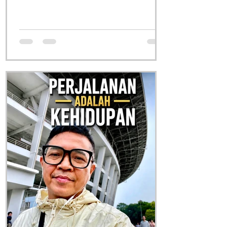
banyak atau karir naik dengan cepat.
Ketika orang jahat tampaknya selalu
melenggang mulus, sementara orang
baik yang berusaha taat aturan justru
terus-menerus ditimpa kemalangan.
Dalam momen-momen seperti itu,
sebuah kalimat pahit sering kali
terlintas di kepala: "Hidup ini tidak adil."
Reaksi pertama kita terhadap
kenyataan ini biasany