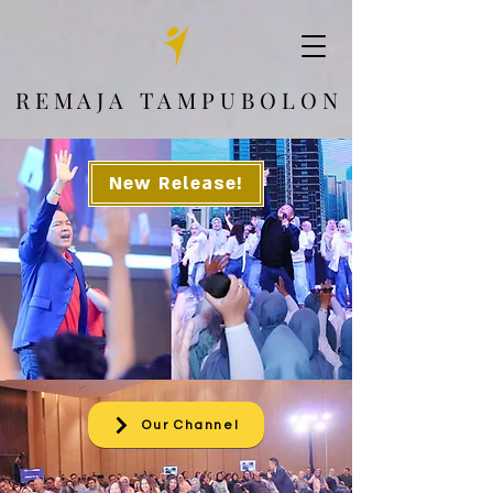
R E M A J A T A M P U B O L O N
New Release!
Our Channel