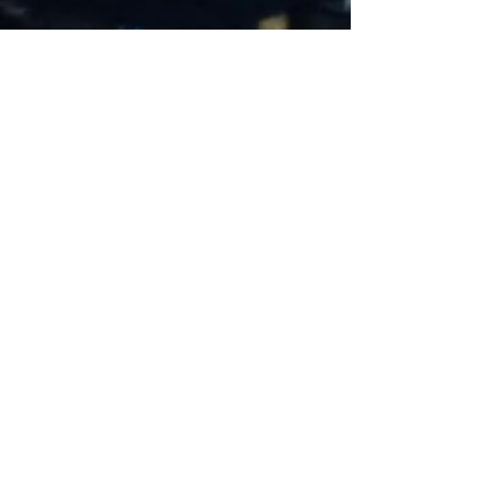
melelahkan, hujan yang membasahi
langkah, bahkan badai yang membuat
kita ingin berhenti. Anehnya, justru
pada saat saat itulah kita paling
banyak bela