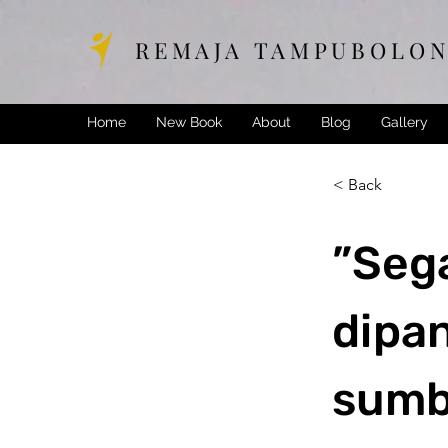
R E M A J A T A M P U B O L O N
Home
New Book
About
Blog
Gallery
< Back
”Seg
dipan
sumb