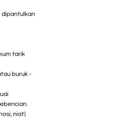
 dipantulkan
kum tarik
tau buruk -
uai
kebencian.
osi, niat)