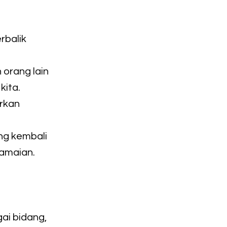
rbalik
 orang lain
kita.
arkan
ung kembali
damaian.
ai bidang,