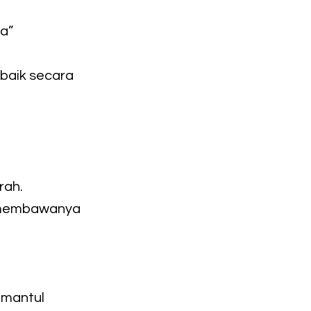
a”
 baik secara
rah.
sa membawanya
emantul