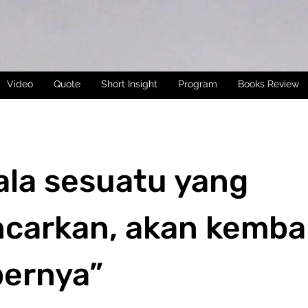
Video
Quote
Short Insight
Program
Books Review
ala sesuatu yang
carkan, akan kembal
ernya”