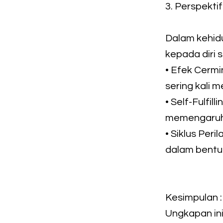
3. Perspekti
Dalam kehidu
kepada diri s
• Efek Cermi
sering kali
• Self-Fulfi
memengaruhi
• Siklus Per
dalam bentu
Kesimpulan :
Ungkapan in