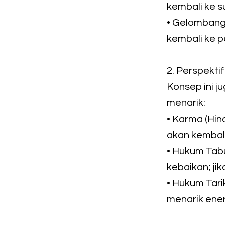
kembali ke 
• Gelombang 
kembali ke 
2. Perspektif
Konsep ini j
menarik:
• Karma (Hin
akan kembal
• Hukum Tabu
kebaikan; ji
• Hukum Tarik
menarik ener